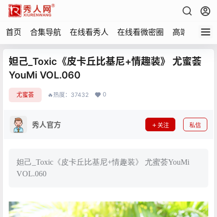
首页
合集导航
在线看秀人
在线看微密圈
高端写真
妲己_Toxic《皮卡丘比基尼+情趣装》 尤蜜荟
YouMi VOL.060
0
尤蜜荟
🔥热度：37432
秀人官方
关注
私信
妲己_Toxic《皮卡丘比基尼+情趣装》 尤蜜荟YouMi
VOL.060