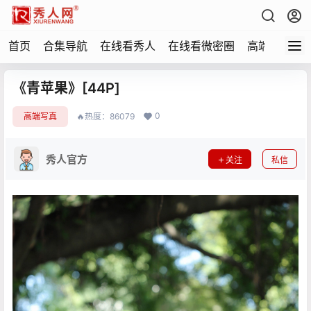
首页
合集导航
在线看秀人
在线看微密圈
高端写真
《青苹果》[44P]
0
高端写真
🔥热度：86079
秀人官方
关注
私信