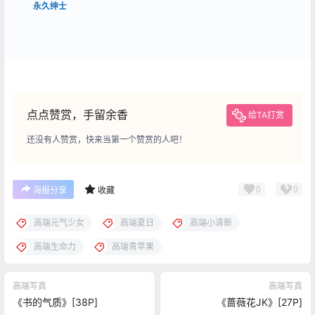
永久绅士
点点赞赏，手留余香
给TA打赏
还没有人赞赏，快来当第一个赞赏的人吧！
0
0
海报分享
收藏
高端元气少女
高端夏日
高端小清新
高端生命力
高端青苹果
高端写真
高端写真
《书的气质》[38P]
《蔷薇花JK》[27P]