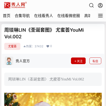
首页
合集导航
在线看秀人
在线看微密圈
高端写真
周琰琳LIN《圣诞套图》 尤蜜荟YouMi
Vol.002
0
尤蜜荟
🔥热度：37432
秀人官方
关注
私信
周琰琳LIN《圣诞套图》 尤蜜荟YouMi Vol.002