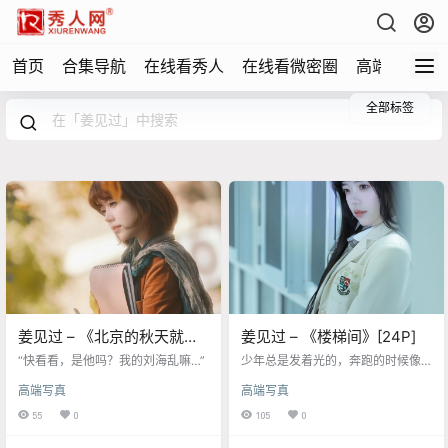
首页
合集导航
在线看秀人
在线看微密圈
高端写真
全部标签
姜见过 – 《北京的秋天就是
姜见过 – 《楼梯间》[24P]
电影里的多年以后》[25P]
“快看看，是他吗？我的刘海乱嘛…”
少年总是发着光的，奔跑的时候像
是穿过了光阴。
高端写真
高端写真
55
0
105
0