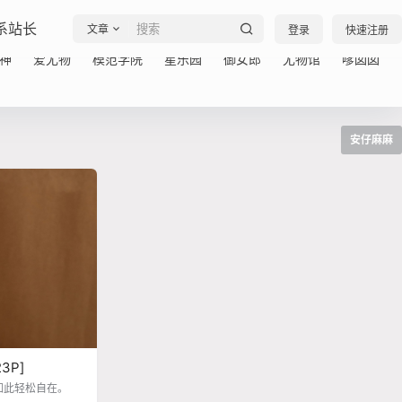
系站长
文章
登录
快速注册
神
爱尤物
模范学院
星乐园
御女郎
尤物馆
嗲囡囡
安仔麻麻
Hat》[23P]
如此轻松自在。