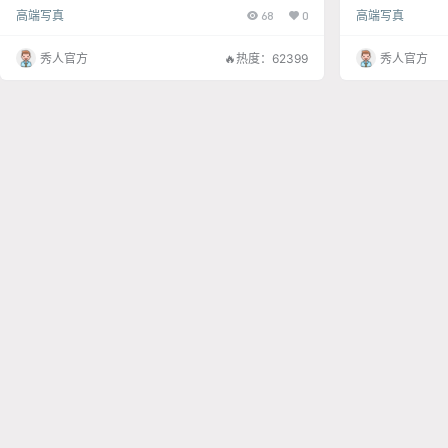
间，相思尽染。
高端写真
68
0
高端写真
秀人官方
🔥热度：62399
秀人官方