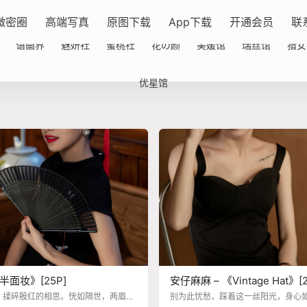
微密圈
高端写真
原图下载
App下载
开通会员
联
语画界
魅妍社
蜜桃社
花の颜
美媛馆
瑞丝馆
猎女
优星馆
半面妆》[25P]
安仔麻麻 – 《Vintage 
，揉碎殷红的相思。恍如隔世，两眉
别为此忧愁，踩着这一丝阳光，身心