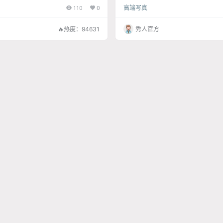
110
0
高端写真
🔥热度：94631
秀人官方