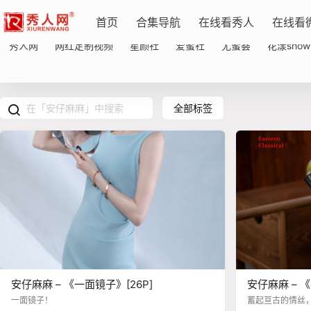
首页
合集导航
在线看秀人
在线看
秀人网
网红定制视频
星颜社
爱蜜社
尤蜜荟
花漾show
全部标签
安仔麻麻 – 《一面镜子》[26P]
安仔麻麻 – 《
一面镜子！
蓄起亘古的情丝