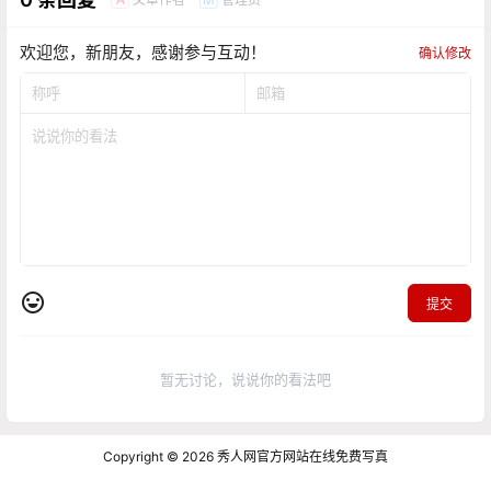
点点赞赏，手留余香
给TA打赏
还没有人赞赏，快来当第一个赞赏的人吧！
0
0
海报分享
收藏
高端夜景写真
高端御姐
高端暗黑系
高端杀手
高端长靴美女
高端写真
高端写真
《绝了！微胖天花板》[63P]
《红色包臀裙显美腿》[29P]
2026-6-1 0:00:00
2026-6-3 0:00:00
0 条回复
文章作者
管理员
A
M