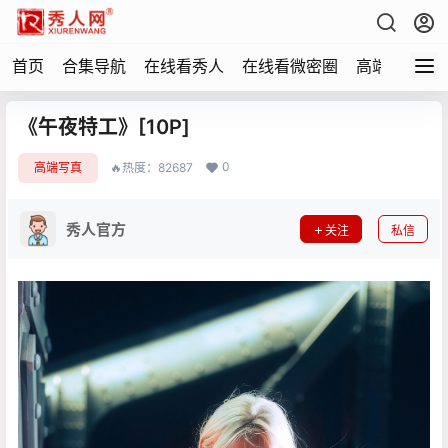
首页
合集导航
在线看秀人
在线看微密圈
高端写真
《午夜特工》[10P]
0
高端写真
🔥热度：82687
秀人官方
关注
私信